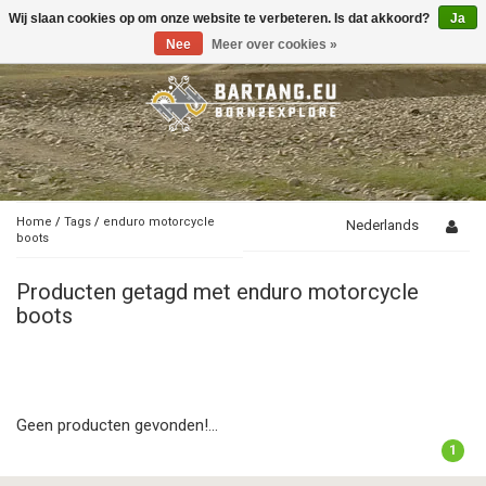
Wij slaan cookies op om onze website te verbeteren. Is dat akkoord?
Ja
Toggle
navigation
Nee
Meer over cookies »
Home
/
Tags
/
enduro motorcycle
Nederlands
boots
Producten getagd met enduro motorcycle
boots
Geen producten gevonden!...
1