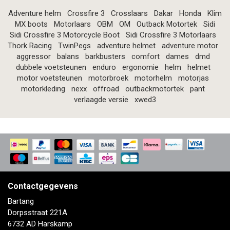
Adventure helm
Crossfire 3
Crosslaars
Dakar
Honda
Klim
MX boots
Motorlaars
OBM
OM
Outback Motortek
Sidi
Sidi Crossfire 3 Motorcycle Boot
Sidi Crossfire 3 Motorlaars
Thork Racing
TwinPegs
adventure helmet
adventure motor
aggressor
balans
barkbusters
comfort
dames
dmd
dubbele voetsteunen
enduro
ergonomie
helm
helmet
motor voetsteunen
motorbroek
motorhelm
motorjas
motorkleding
nexx
offroad
outbackmotortek
pant
verlaagde versie
xwed3
Contactgegevens
Bartang
Dorpsstraat 221A
6732 AD Harskamp