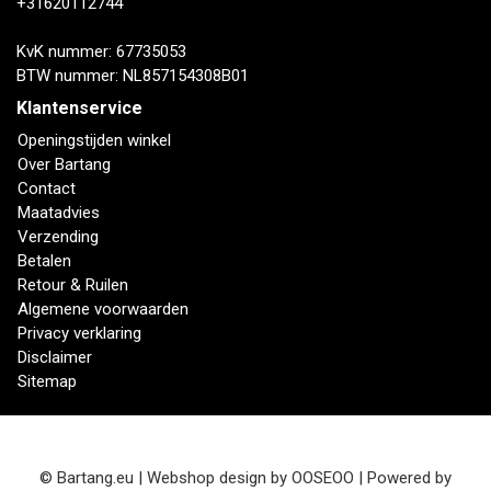
+31620112744
KvK nummer: 67735053
BTW nummer: NL857154308B01
Klantenservice
Openingstijden winkel
Over Bartang
Contact
Maatadvies
Verzending
Betalen
Retour & Ruilen
Algemene voorwaarden
Privacy verklaring
Disclaimer
Sitemap
© Bartang.eu | Webshop design by
OOSEOO
| Powered by