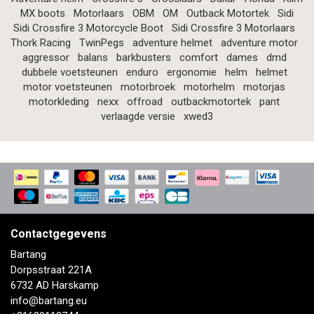
MX boots
Motorlaars
OBM
OM
Outback Motortek
Sidi
Sidi Crossfire 3 Motorcycle Boot
Sidi Crossfire 3 Motorlaars
Thork Racing
TwinPegs
adventure helmet
adventure motor
aggressor
balans
barkbusters
comfort
dames
dmd
dubbele voetsteunen
enduro
ergonomie
helm
helmet
motor voetsteunen
motorbroek
motorhelm
motorjas
motorkleding
nexx
offroad
outbackmotortek
pant
verlaagde versie
xwed3
Contactgegevens
Bartang
Dorpsstraat 221A
6732 AD Harskamp
info@bartang.eu