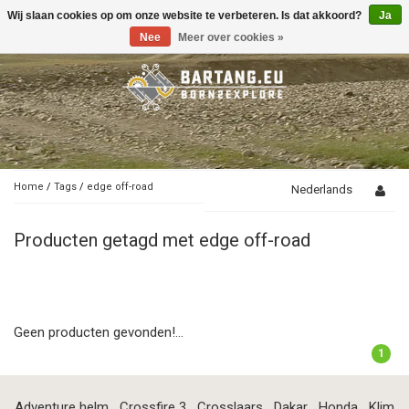
Wij slaan cookies op om onze website te verbeteren. Is dat akkoord?
Ja
Toggle
navigation
Nee
Meer over cookies »
Home
/
Tags
/
edge off-road
Nederlands
Producten getagd met edge off-road
Geen producten gevonden!...
1
Adventure helm
Crossfire 3
Crosslaars
Dakar
Honda
Klim