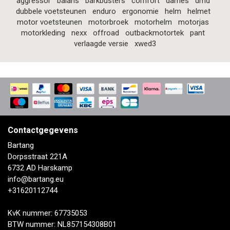
aggressor
balans
barkbusters
comfort
dames
dmd
dubbele voetsteunen
enduro
ergonomie
helm
helmet
motor voetsteunen
motorbroek
motorhelm
motorjas
motorkleding
nexx
offroad
outbackmotortek
pant
verlaagde versie
xwed3
Contactgegevens
Bartang
Dorpsstraat 221A
6732 AD Harskamp
info@bartang.eu
+31620112744
KvK nummer: 67735053
BTW nummer: NL857154308B01