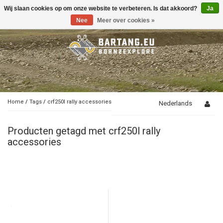
Wij slaan cookies op om onze website te verbeteren. Is dat akkoord?
Ja
Toggle
navigation
Nee
Meer over cookies »
Home
/
Tags
/
crf250l rally accessories
Nederlands
Producten getagd met crf250l rally
accessories