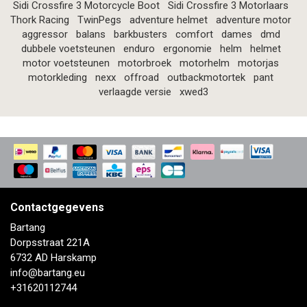
Sidi Crossfire 3 Motorcycle Boot
Sidi Crossfire 3 Motorlaars
Thork Racing
TwinPegs
adventure helmet
adventure motor
aggressor
balans
barkbusters
comfort
dames
dmd
dubbele voetsteunen
enduro
ergonomie
helm
helmet
motor voetsteunen
motorbroek
motorhelm
motorjas
motorkleding
nexx
offroad
outbackmotortek
pant
verlaagde versie
xwed3
Contactgegevens
Bartang
Dorpsstraat 221A
6732 AD Harskamp
info@bartang.eu
+31620112744