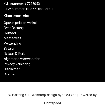
KvK nummer: 67735053
BTW nummer: NL857154308B01
Klantenservice
Openingstijden winkel
Over Bartang
Contact
Maatadvies
Verzending
Betalen
Retour & Ruilen
Algemene voorwaarden
Privacy verklaring
Disclaimer
Sitemap
© Bartang.eu | Webshop design by
OOSEOO
| Powered by
Lightspeed