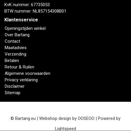
KvK nummer: 67735053
BTW nummer: NL857154308B01
Klantenservice
Openingstijden winkel
Over Bartang
Contact
Maatadvies
Verzending
Betalen
Retour & Ruilen
Algemene voorwaarden
Privacy verklaring
Disclaimer
Sitemap
© Bartang.eu | Webshop design by
OOSEOO
| Powered by
Lightspeed