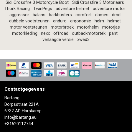
Sidi Crossfire 3 Motorcycle Boot
Sidi Crossfire 3 Motorlaars
Thork Racing
TwinPegs
adventure helmet
adventure motor
aggressor
balans
barkbusters
comfort
dames
dmd
dubbele voetsteunen
enduro
ergonomie
helm
helmet
motor voetsteunen
motorbroek
motorhelm
motorjas
motorkleding
nexx
offroad
outbackmotortek
pant
verlaagde versie
xwed3
Contactgegevens
Bartang
Dorpsstraat 221A
6732 AD Harskamp
info@bartang.eu
+31620112744