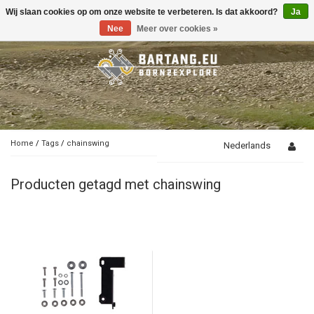
Wij slaan cookies op om onze website te verbeteren. Is dat akkoord?
Ja
Toggle
navigation
Nee
Meer over cookies »
Home
/
Tags
/
chainswing
Nederlands
Producten getagd met chainswing