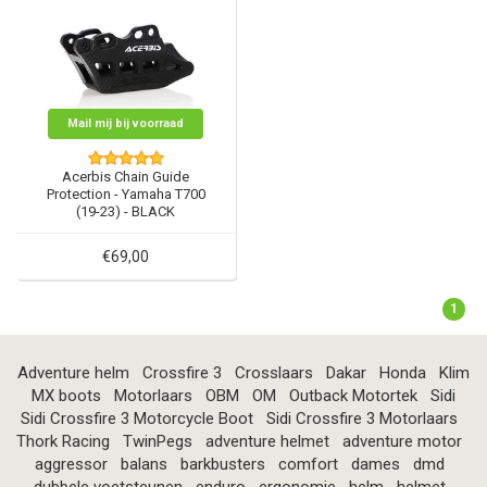
Mail mij bij voorraad
Acerbis Chain Guide
Protection - Yamaha T700
(19-23) - BLACK
€69,00
1
Adventure helm
Crossfire 3
Crosslaars
Dakar
Honda
Klim
MX boots
Motorlaars
OBM
OM
Outback Motortek
Sidi
Sidi Crossfire 3 Motorcycle Boot
Sidi Crossfire 3 Motorlaars
Thork Racing
TwinPegs
adventure helmet
adventure motor
aggressor
balans
barkbusters
comfort
dames
dmd