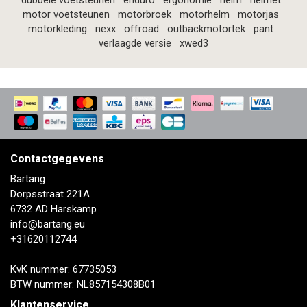
dubbele voetsteunen
enduro
ergonomie
helm
helmet
motor voetsteunen
motorbroek
motorhelm
motorjas
motorkleding
nexx
offroad
outbackmotortek
pant
verlaagde versie
xwed3
Contactgegevens
Bartang
Dorpsstraat 221A
6732 AD Harskamp
info@bartang.eu
+31620112744
KvK nummer: 67735053
BTW nummer: NL857154308B01
Klantenservice