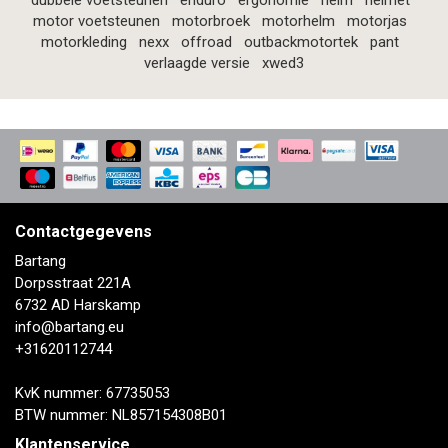
dubbele voetsteunen
enduro
ergonomie
helm
helmet
motor voetsteunen
motorbroek
motorhelm
motorjas
motorkleding
nexx
offroad
outbackmotortek
pant
verlaagde versie
xwed3
Contactgegevens
Bartang
Dorpsstraat 221A
6732 AD Harskamp
info@bartang.eu
+31620112744
KvK nummer: 67735053
BTW nummer: NL857154308B01
Klantenservice