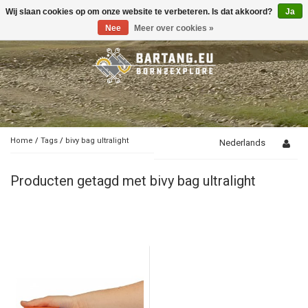
Wij slaan cookies op om onze website te verbeteren. Is dat akkoord?
Ja
Toggle
navigation
Nee
Meer over cookies »
Home
/
Tags
/
bivy bag ultralight
Nederlands
Producten getagd met bivy bag ultralight