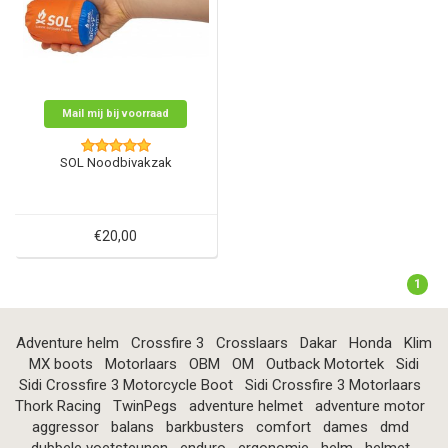
Mail mij bij voorraad
SOL Noodbivakzak
€20,00
1
Adventure helm
Crossfire 3
Crosslaars
Dakar
Honda
Klim
MX boots
Motorlaars
OBM
OM
Outback Motortek
Sidi
Sidi Crossfire 3 Motorcycle Boot
Sidi Crossfire 3 Motorlaars
Thork Racing
TwinPegs
adventure helmet
adventure motor
aggressor
balans
barkbusters
comfort
dames
dmd