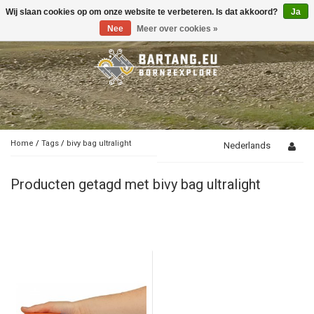
Wij slaan cookies op om onze website te verbeteren. Is dat akkoord?
Ja
Toggle
navigation
Nee
Meer over cookies »
Home
/
Tags
/
bivy bag ultralight
Nederlands
Producten getagd met bivy bag ultralight