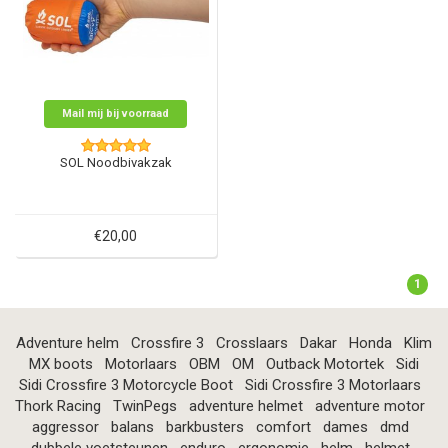
Mail mij bij voorraad
SOL Noodbivakzak
€20,00
1
Adventure helm
Crossfire 3
Crosslaars
Dakar
Honda
Klim
MX boots
Motorlaars
OBM
OM
Outback Motortek
Sidi
Sidi Crossfire 3 Motorcycle Boot
Sidi Crossfire 3 Motorlaars
Thork Racing
TwinPegs
adventure helmet
adventure motor
aggressor
balans
barkbusters
comfort
dames
dmd