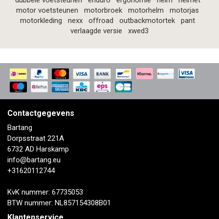
dubbele voetsteunen
enduro
ergonomie
helm
helmet
motor voetsteunen
motorbroek
motorhelm
motorjas
motorkleding
nexx
offroad
outbackmotortek
pant
verlaagde versie
xwed3
Contactgegevens
Bartang
Dorpsstraat 221A
6732 AD Harskamp
info@bartang.eu
+31620112744
KvK nummer: 67735053
BTW nummer: NL857154308B01
Klantenservice