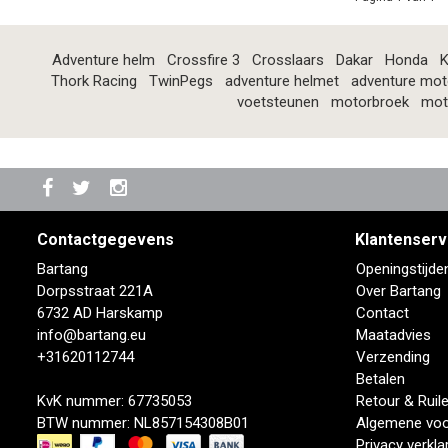
Adventure helm
Crossfire 3
Crosslaars
Dakar
Honda
K
Thork Racing
TwinPegs
adventure helmet
adventure mot
voetsteunen
motorbroek
mot
Contactgegevens
Klantenserv
Bartang
Openingstijde
Dorpsstraat 221A
Over Bartang
6732 AD Harskamp
Contact
info@bartang.eu
Maatadvies
+31620112744
Verzending
Betalen
KvK nummer: 67735053
Retour & Ruil
BTW nummer: NL857154308B01
Algemene vo
Privacy verkla