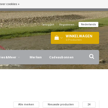
over cookies »
EL!
| +316 20112744 |
INFO@BARTANG.EU
|
Nederlands
Inloggen
|
Registreren
WINKELWAGEN
0
Producten
vies&Meer
Merken
Cadeaubonnen
Alle merken
Nieuwste producten
24