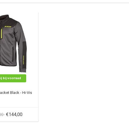
ij bij voorraad
acket Black - Hi-Vis
€144,00
,00