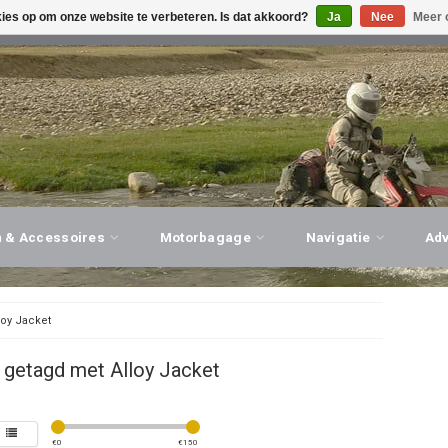
kies op om onze website te verbeteren. Is dat akkoord?
Ja
Nee
Meer 
G ADVIES, PERSOONLIJKE SERVICE!
BEZOEK ONZE WINK
n & Accessoires
Motorbagage
Navigatie
Ad
loy Jacket
 getagd met Alloy Jacket
€
0
€
150