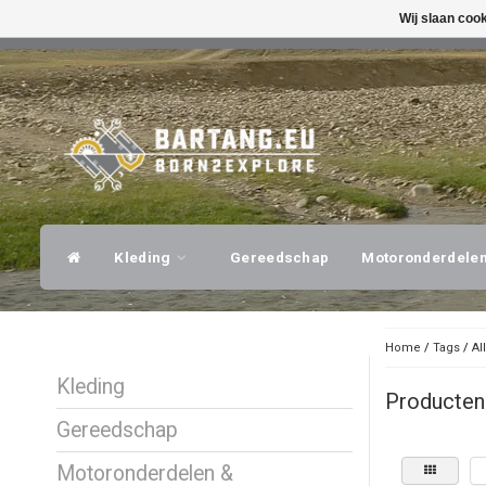
Wij slaan coo
SNELLE VERZENDING
DESKUNDI
Kleding
Gereedschap
Motoronderdele
Home
/
Tags
/
Al
Kleding
Producten
Gereedschap
Motoronderdelen &