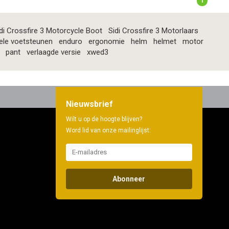
1
di Crossfire 3 Motorcycle Boot
Sidi Crossfire 3 Motorlaars
ele voetsteunen
enduro
ergonomie
helm
helmet
motor
pant
verlaagde versie
xwed3
Nieuwsbrief
Wilt u op de hoogte blijven?
Word lid van onze mailinglijst:
Abonneer