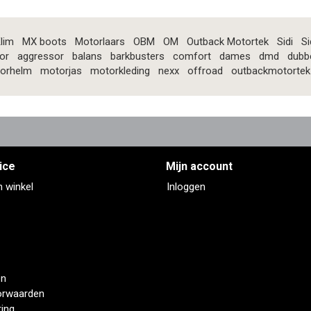
lim
MX boots
Motorlaars
OBM
OM
Outback Motortek
Sidi
Si
or
aggressor
balans
barkbusters
comfort
dames
dmd
dubb
orhelm
motorjas
motorkleding
nexx
offroad
outbackmotortek
ice
Mijn account
n winkel
Inloggen
en
orwaarden
ring