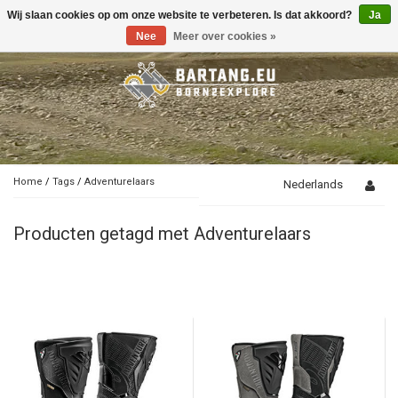
Wij slaan cookies op om onze website te verbeteren. Is dat akkoord?
Ja
Toggle
navigation
Nee
Meer over cookies »
Home
/
Tags
/
Adventurelaars
Nederlands
Producten getagd met Adventurelaars