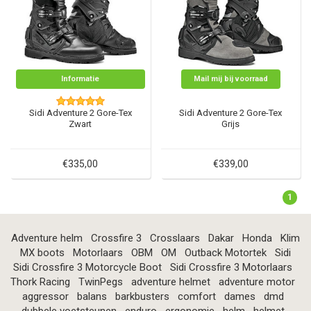
Informatie
Mail mij bij voorraad
Sidi Adventure 2 Gore-Tex
Sidi Adventure 2 Gore-Tex
Zwart
Grijs
€335,00
€339,00
1
Adventure helm
Crossfire 3
Crosslaars
Dakar
Honda
Klim
MX boots
Motorlaars
OBM
OM
Outback Motortek
Sidi
Sidi Crossfire 3 Motorcycle Boot
Sidi Crossfire 3 Motorlaars
Thork Racing
TwinPegs
adventure helmet
adventure motor
aggressor
balans
barkbusters
comfort
dames
dmd