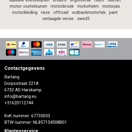
dubbele voetsteunen
enduro
ergonomie
helm
helmet
motor voetsteunen
motorbroek
motorhelm
motorjas
motorkleding
nexx
offroad
outbackmotortek
pant
verlaagde versie
xwed3
Contactgegevens
Bartang
Dorpsstraat 221A
6732 AD Harskamp
info@bartang.eu
+31620112744
KvK nummer: 67735053
BTW nummer: NL857154308B01
Klantenservice