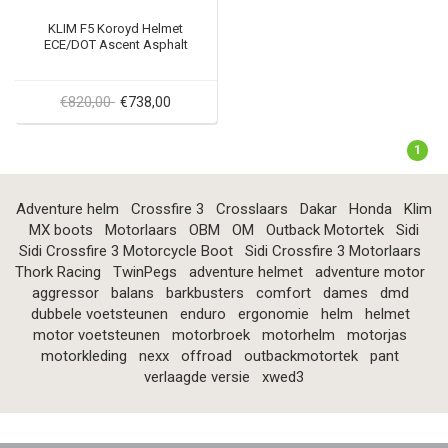
KLIM F5 Koroyd Helmet
ECE/DOT Ascent Asphalt
€820,00
€738,00
1
Adventure helm
Crossfire 3
Crosslaars
Dakar
Honda
Klim
MX boots
Motorlaars
OBM
OM
Outback Motortek
Sidi
Sidi Crossfire 3 Motorcycle Boot
Sidi Crossfire 3 Motorlaars
Thork Racing
TwinPegs
adventure helmet
adventure motor
aggressor
balans
barkbusters
comfort
dames
dmd
dubbele voetsteunen
enduro
ergonomie
helm
helmet
motor voetsteunen
motorbroek
motorhelm
motorjas
motorkleding
nexx
offroad
outbackmotortek
pant
verlaagde versie
xwed3