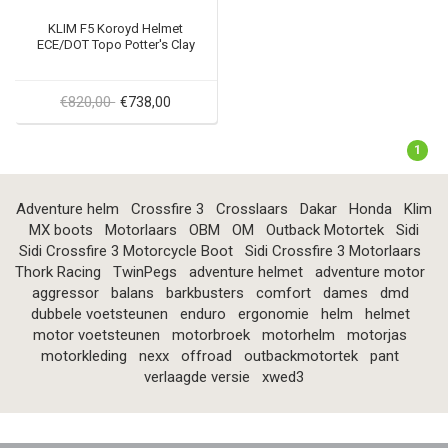
KLIM F5 Koroyd Helmet
ECE/DOT Topo Potter's Clay
€820,00
€738,00
1
Adventure helm
Crossfire 3
Crosslaars
Dakar
Honda
Klim
MX boots
Motorlaars
OBM
OM
Outback Motortek
Sidi
Sidi Crossfire 3 Motorcycle Boot
Sidi Crossfire 3 Motorlaars
Thork Racing
TwinPegs
adventure helmet
adventure motor
aggressor
balans
barkbusters
comfort
dames
dmd
dubbele voetsteunen
enduro
ergonomie
helm
helmet
motor voetsteunen
motorbroek
motorhelm
motorjas
motorkleding
nexx
offroad
outbackmotortek
pant
verlaagde versie
xwed3