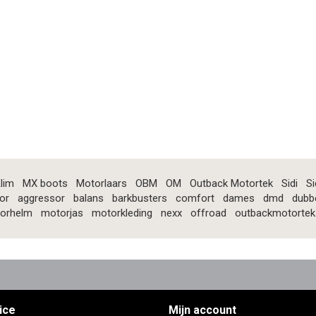
lim
MX boots
Motorlaars
OBM
OM
Outback Motortek
Sidi
Si
or
aggressor
balans
barkbusters
comfort
dames
dmd
dubb
orhelm
motorjas
motorkleding
nexx
offroad
outbackmotortek
ice
Mijn account