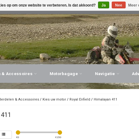
kies op om onze website te verbeteren. Is dat akkoord?
Ja
Nee
Meer 
G ADVIES, PERSOONLIJKE SERVICE!
BEZOEK ONZE WINK
n & Accessoires
Motorbagage
Navigatie
Ad
erdelen & Accessoires
/
Kies uw motor
/
Royal Enfield
/
Himalayan 411
 411
€
0
€
250