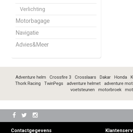
Verlichting
Motorbagage
Navigatie
Advies&Meer
Adventure helm
Crossfire 3
Crosslaars
Dakar
Honda
K
Thork Racing
TwinPegs
adventure helmet
adventure mot
voetsteunen
motorbroek
mot
Contactgegevens
Klantenserv