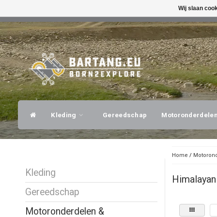
Wij slaan coo
SNELLE VERZENDING
DESKUNDI
Kleding
Gereedschap
Motoronderdele
Home
/
Motorond
Kleding
Himalayan
Gereedschap
Motoronderdelen &