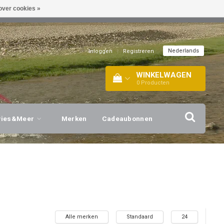
over cookies »
EL!
| +316 20112744 |
INFO@BARTANG.EU
|
Nederlands
Inloggen
|
Registreren
WINKELWAGEN
0
Producten
vies&Meer
Merken
Cadeaubonnen
Alle merken
Standaard
24