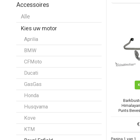
Accessoires
Alle
Kies uw motor
Aprilia
BMW
CFMoto
Ducati
GasGas
Honda
Barkbuste
Himalaya
Husqvarna
Punts Beves
Kove
€
KTM
Pagina 1 van 1