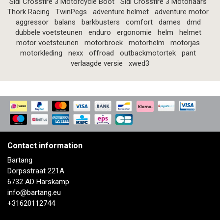
Sidi Crossfire 3 Motorcycle Boot
Sidi Crossfire 3 Motorlaars
Thork Racing
TwinPegs
adventure helmet
adventure motor
aggressor
balans
barkbusters
comfort
dames
dmd
dubbele voetsteunen
enduro
ergonomie
helm
helmet
motor voetsteunen
motorbroek
motorhelm
motorjas
motorkleding
nexx
offroad
outbackmotortek
pant
verlaagde versie
xwed3
Contact information
Bartang
Dorpsstraat 221A
6732 AD Harskamp
info@bartang.eu
+31620112744